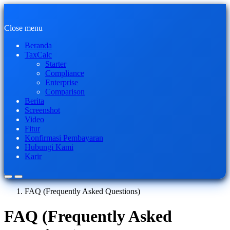
Close menu
Beranda
TaxCalc
Starter
Compliance
Enterprise
Comparison
Berita
Screenshot
Video
Fitur
Konfirmasi Pembayaran
Hubungi Kami
Karir
FAQ (Frequently Asked Questions)
FAQ (Frequently Asked