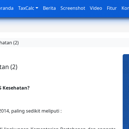
eranda
TaxCalc
Berita
Screenshot
Video
Fitur
Ko
hatan (2)
an (2)
S Kesehatan?
14, paling sedikit meliputi :