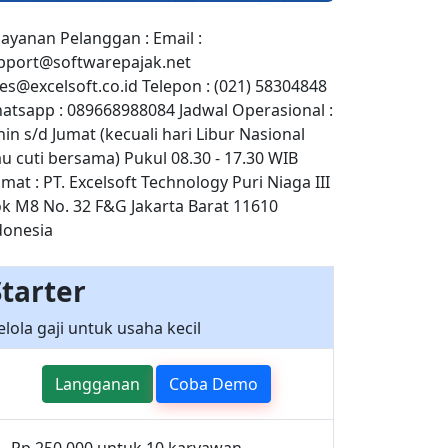
layanan Pelanggan : Email :
pport@softwarepajak.net
les@excelsoft.co.id Telepon : (021) 58304848
atsapp : 089668988084 Jadwal Operasional :
nin s/d Jumat (kecuali hari Libur Nasional
au cuti bersama) Pukul 08.30 - 17.30 WIB
mat : PT. Excelsoft Technology Puri Niaga III
ok M8 No. 32 F&G Jakarta Barat 11610
donesia
Starter
elola gaji untuk usaha kecil
Langganan
Coba Demo