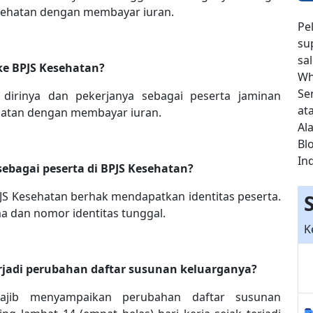
sehatan dengan membayar iuran.
Pe
su
sa
ke BPJS Kesehatan?
Wh
Se
 dirinya dan pekerjanya sebagai peserta jaminan
at
hatan dengan membayar iuran.
Ala
Bl
In
sebagai peserta di BPJS Kesehatan?
PJS Kesehatan berhak mendapatkan identitas peserta.
a dan nomor identitas tunggal.
K
erjadi perubahan daftar susunan keluarganya?
ajib menyampaikan perubahan daftar susunan