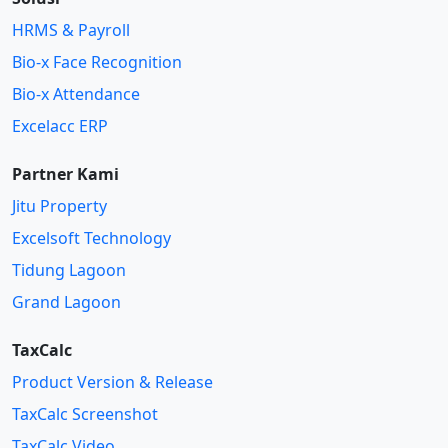
i
P
HRMS & Payroll
g
a
a
Bio-x Face Recognition
g
t
e
Bio-x Attendance
i
Excelacc ERP
o
n
Partner Kami
Jitu Property
Excelsoft Technology
Tidung Lagoon
Grand Lagoon
TaxCalc
Product Version & Release
TaxCalc Screenshot
TaxCalc Video