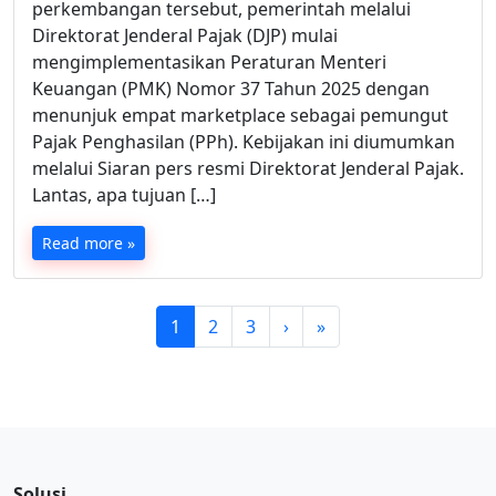
perkembangan tersebut, pemerintah melalui
Direktorat Jenderal Pajak (DJP) mulai
mengimplementasikan Peraturan Menteri
Keuangan (PMK) Nomor 37 Tahun 2025 dengan
menunjuk empat marketplace sebagai pemungut
Pajak Penghasilan (PPh). Kebijakan ini diumumkan
melalui Siaran pers resmi Direktorat Jenderal Pajak.
Lantas, apa tujuan […]
Read more »
P
C
P
P
1
2
3
›
»
a
u
a
a
g
r
g
g
e
r
e
e
n
e
a
n
v
t
Solusi