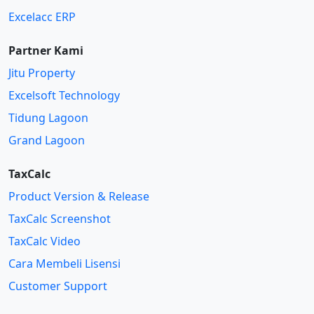
Excelacc ERP
Partner Kami
Jitu Property
Excelsoft Technology
Tidung Lagoon
Grand Lagoon
TaxCalc
Product Version & Release
TaxCalc Screenshot
TaxCalc Video
Cara Membeli Lisensi
Customer Support