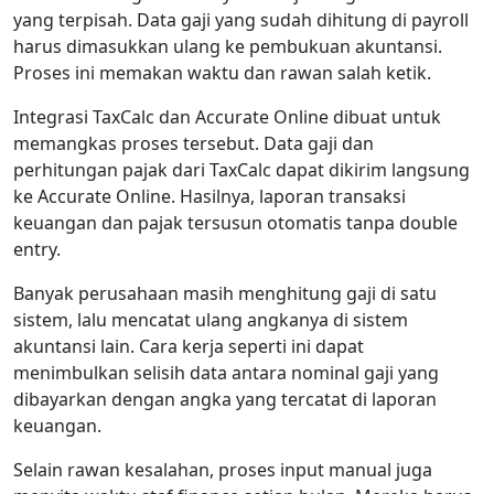
yang terpisah. Data gaji yang sudah dihitung di payroll
harus dimasukkan ulang ke pembukuan akuntansi.
Proses ini memakan waktu dan rawan salah ketik.
Integrasi TaxCalc dan Accurate Online dibuat untuk
memangkas proses tersebut. Data gaji dan
perhitungan pajak dari TaxCalc dapat dikirim langsung
ke Accurate Online. Hasilnya, laporan transaksi
keuangan dan pajak tersusun otomatis tanpa double
entry.
Banyak perusahaan masih menghitung gaji di satu
sistem, lalu mencatat ulang angkanya di sistem
akuntansi lain. Cara kerja seperti ini dapat
menimbulkan selisih data antara nominal gaji yang
dibayarkan dengan angka yang tercatat di laporan
keuangan.
Selain rawan kesalahan, proses input manual juga