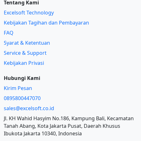
Tentang Kami
Excelsoft Technology
Kebijakan Tagihan dan Pembayaran
FAQ
Syarat & Ketentuan
Service & Support
Kebijakan Privasi
Hubungi Kami
Kirim Pesan
0895800447070
sales@excelsoft.co.id
Jl. KH Wahid Hasyim No.186, Kampung Bali, Kecamatan
Tanah Abang, Kota Jakarta Pusat, Daerah Khusus
Ibukota Jakarta 10340, Indonesia