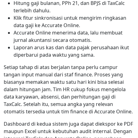
Hitung gaji bulanan, PPh 21, dan BPJS di TaxCalc
terlebih dahulu.
Klik fitur sinkronisasi untuk mengirim ringkasan
data gaji ke Accurate Online.
Accurate Online menerima data, lalu membuat
jurnal akuntansi secara otomatis.
Laporan arus kas dan data pajak perusahaan ikut
diperbarui pada waktu yang sama.
Setiap tahap di atas berjalan tanpa perlu campur
tangan input manual dari staf finance. Proses yang
biasanya memakan waktu satu hari kini bisa selesai
dalam hitungan jam. Tim HR cukup fokus mengelola
data karyawan, absensi, dan perhitungan gaji di
TaxCalc. Setelah itu, semua angka yang relevan
otomatis tersedia untuk tim finance di Accurate Online.
Dashboard di kedua sistem juga dapat diekspor ke PDF
maupun Excel untuk kebutuhan audit internal. Dengan