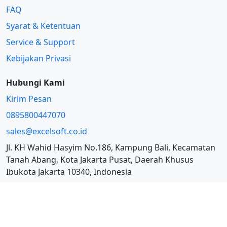
FAQ
Syarat & Ketentuan
Service & Support
Kebijakan Privasi
Hubungi Kami
Kirim Pesan
0895800447070
sales@excelsoft.co.id
Jl. KH Wahid Hasyim No.186, Kampung Bali, Kecamatan
Tanah Abang, Kota Jakarta Pusat, Daerah Khusus
Ibukota Jakarta 10340, Indonesia
© 2026 - SoftwarePajak.Net (TaxCalc) – Software Perhitungan
pajak mudah, cepat dan akurat