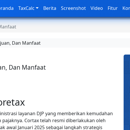
eranda
TaxCalc
Berita
Screenshot
Video
Fitur
Ko
 Manfaat
ujuan, Dan Manfaat
uan, Dan Manfaat
oretax
ministrasi layanan DJP yang memberikan kemudahan
 pajaknya. Cortax telah resmi diberlakukan oleh
jak awal Januari 2025 sebagai langkah strategis