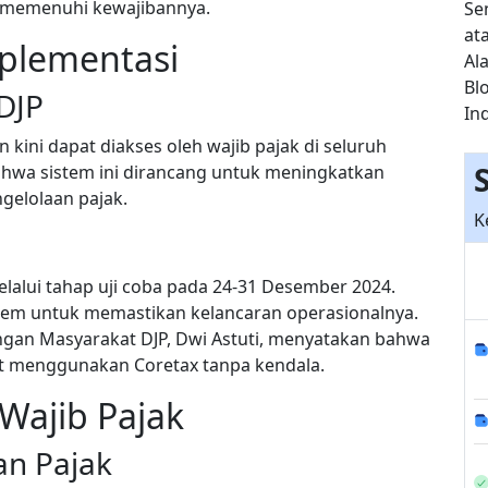
k memenuhi kewajibannya.
Se
at
plementasi
Ala
Bl
DJP
In
 kini dapat diakses oleh wajib pajak di seluruh
ahwa sistem ini dirancang untuk meningkatkan
gelolaan pajak.
K
lalui tahap uji coba pada 24-31 Desember 2024.
istem untuk memastikan kelancaran operasionalnya.
ngan Masyarakat DJP, Dwi Astuti, menyatakan bahwa
pat menggunakan Coretax tanpa kendala.
Wajib Pajak
n Pajak