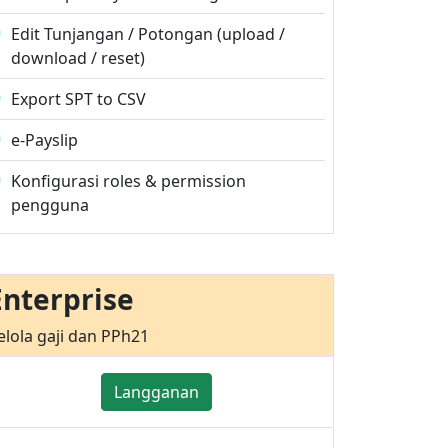
Edit Tunjangan / Potongan (upload /
download / reset)
Export SPT to CSV
e-Payslip
Konfigurasi roles & permission
pengguna
Enterprise
elola gaji dan PPh21
Langganan