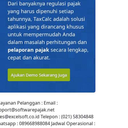
Dari banyaknya regulasi pajak
yang harus dipenuhi setiap
tahunnya, TaxCalc adalah solusi
aplikasi yang dirancang khusus
untuk mempermudah Anda
dalam masalah perhitungan dan
pelaporan pajak
secara lengkap,
cepat dan akurat.
Ajukan Demo Sekarang Juga
layanan Pelanggan : Email :
pport@softwarepajak.net
les@excelsoft.co.id Telepon : (021) 58304848
atsapp : 089668988084 Jadwal Operasional :